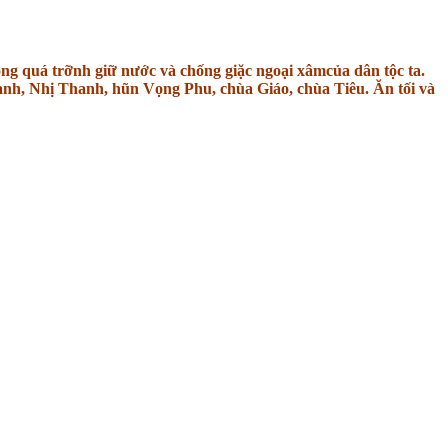
rong quá trỡnh giữ nước và chống giặc ngoại xâmcủa dân tộc ta.
h, Nhị Thanh, hũn Vọng Phu, chùa Giáo, chùa Tiêu. Ăn tối và