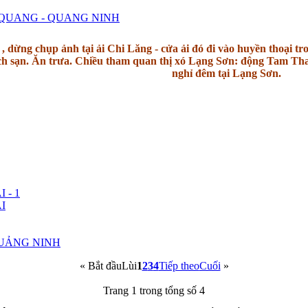
N QUANG - QUANG NINH
h
, dừng chụp ảnh tại ải Chi Lăng - cửa ải đó đi vào huyền thoại t
 sạn. Ăn trưa. Chiều tham quan thị xó Lạng Sơn: động Tam Than
nghỉ đêm tại Lạng Sơn.
 - 1
I
QUẢNG NINH
«
Bắt đầu
Lùi
1
2
3
4
Tiếp theo
Cuối
»
Trang 1 trong tổng số 4