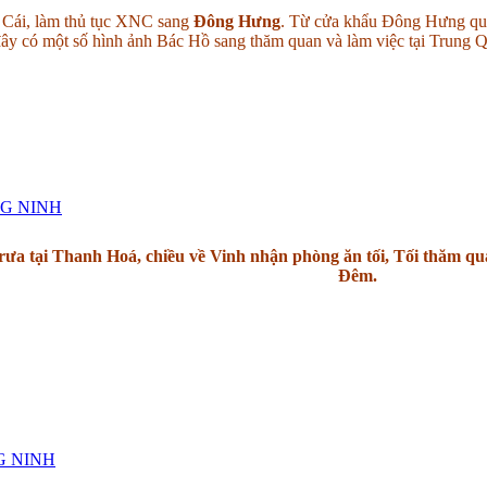
 Cái, làm thủ tục XNC sang
Đông
Hưng
. Từ cửa khẩu Đông Hưng qu
ây có một số hình ảnh Bác Hồ sang thăm quan và làm việc tại Trung Q
NG NINH
 trưa tại Thanh Hoá, chiều về Vinh nhận phòng ăn tối, Tối thă
Đêm.
G NINH