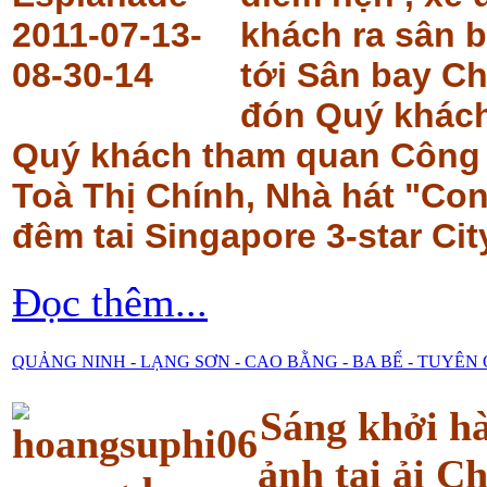
khách ra sân 
tới
Sân bay Ch
đón Quý khách
Quý khách tham quan
Công 
Toà Thị Chính, Nhà hát "Co
đêm tai Singapore 3-star Cit
Đọc thêm...
QUẢNG NINH - LẠNG SƠN - CAO BẰNG - BA BỂ - TUYÊ
Sáng khởi h
ảnh tại ải C