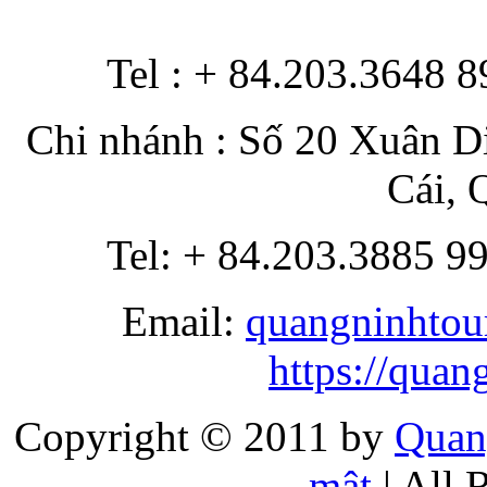
Tel : + 84.203.3648 
Chi nhánh : Số 20 Xuân D
Cái, 
Tel: + 84.203.3885 9
Email:
quangninhtou
https://qua
Copyright © 2011 by
Quan
mật
| All 