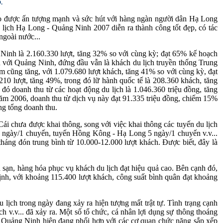
.
ạo được ấn tượng mạnh và sức hút với hàng ngàn người dân Hạ Long
u lịch Hạ Long - Quảng Ninh 2007 diễn ra thành công tốt đẹp, có tác
ngoài nước...
 Ninh là 2.160.330 lượt, tăng 32% so với cùng kỳ; đạt 65% kế hoạch
n với Quảng Ninh, đứng đầu vẫn là khách du lịch truyền thống Trung
 cũng tăng, với 1.079.680 lượt khách, tăng 41% so với cùng kỳ, đạt
10 lượt, tăng 49%, trong đó lữ hành quốc tế là 208.360 khách, tăng
đó doanh thu từ các hoạt động du lịch là 1.046.360 triệu đồng, tăng
ăm 2006, doanh thu từ dịch vụ này đạt 91.335 triệu đồng, chiếm 15%
ng tổng doanh thu.
i chưa được khai thông, song với việc khai thông các tuyến du lịch
 ngày/1 chuyến, tuyến Hồng Kông - Hạ Long 5 ngày/1 chuyến v.v...
háng đón trung bình từ 10.000-12.000 lượt khách. Được biết, đây là
h sạn, hàng hóa phục vụ khách du lịch đạt hiệu quả cao. Bên cạnh đó,
ịnh, với khoảng 115.400 lượt khách, công suất bình quân đạt khoảng
ịch trong ngày đang xảy ra hiện tượng mất trật tự. Tình trạng cạnh
 v.v... đã xảy ra. Một số tổ chức, cá nhân lợi dụng sự thông thoáng
ch Quảng Ninh hiện đang phối hợp với các cơ quan chức năng sắp xếp