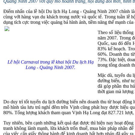
Quảng Ninh 2007 với quy mô hoành tráng, nội dung đổi mới, hình th
Điểm nhấn của lễ hội Du lịch Hạ Long - Quảng Ninh 2007 chính là
cùng với hàng vạn du khách trong nước và quốc tế. Trong tuần lễ hộ
dụng
tích cực trong việc quảng bá hình ảnh, tiềm năng thế mạnh của d
Theo số liệu thống
năm 2007. Trong đó
Quốc, sau đó đến H
83% kế hoạch. Tron
60%. Doanh thu từ 
73%. Đặc biệt, doa
Lễ hội Carnaval trong lễ khai hội Du lịch Hạ
trong tổng doanh th
Long - Quảng Ninh 2007.
Mặc dù, tuyến du l
đường biển, như t
đã góp phần thu hú
thời gian mà lượng
Do duy trì tốt tuyến du lịch đường biển nên doanh thu từ hoạt động 
mô hình tàu lưu trú nghỉ đêm trên Vịnh cũng phát huy được hiệu qu
80%. Tổng lượng khách tham quan Vịnh Hạ Long đạt 827.721 lượt, tr
Tuy nhiên, bên cạnh những kết quả đạt được thì hiện nay hoạt động
tranh không lành mạnh, lừa khách trốn thuế, mua bán pháp nhân để k
của việc cấp giấy thông hành để kinh doanh bất hợp pháp đã gây ra