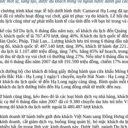
ức mới lạ, sáng tạo, được du khách trong và ngoài nước đánh giá cao
 chương trình khai mạc lễ hội dưới hình thức Carnaval Hạ Long đã t
i đã có nhiều hoạt động vui chơi, giải trí phục vụ du khách. Lễ hội d
u lịch cũng như sự phát triển kinh tế của tỉnh đến với bạn bè trong và 
 kê của Sở Du lịch, 6 tháng đầu năm nay, số khách du lịch đến Quảng
, khách quốc tế là 767.470 lượt, tăng 40%. Khách du lịch quốc tế đế
àn Quốc, Pháp, Thái Lan... Lượng khách lưu trú trong 6 tháng đầu năm
g đó, khách quốc tế: 497.140 lượt, tăng 39%, khách lữ hành đạt 221.2
du lịch là 1.107.480 triệu đồng, tăng 74%, bằng 85% kế hoạch, trong 
nh thu từ dịch vụ vui chơi có thưởng tăng 27%. Nếu như 6 tháng đầu n
u, thì 6 tháng đầu năm 2007 đạt tới 191.590 triệu đồng, chiếm 17% tro
ịch đường bộ cho khách đi bằng giấy thông hành qua cửa khẩu Móng Cá
uyến Bắc Hải - Hạ Long 1 ngày/1 chuyến, tuyến Hải Nam - Hạ Long 2
t khách du lịch quốc tế đến Hạ Long ngày càng tăng. Bình quân mỗi t
 khách du lịch đường biển đến Hạ Long đông nhất từ trước đến nay.
lữ hành cũng tăng, kéo theo đó là các loại hình dịch vụ nhà hàng, khác
ả; cụ thể 6 tháng đầu năm 2007 đã có 9.380 chuyến tàu lưu trú trên V
ong đó khách du lịch nước ngoài là 480.487 lượt khách.
 kinh doanh lữ hành biên giới đưa khách Việt Nam sang Đông Hưng du l
inh doanh, cắt giảm dịch vụ, buông lỏng quản lý, bỏ mặc khách du lịch
 nhiều bất ổn trong lĩnh vực kinh doanh này. Được biết, ngành Du lị