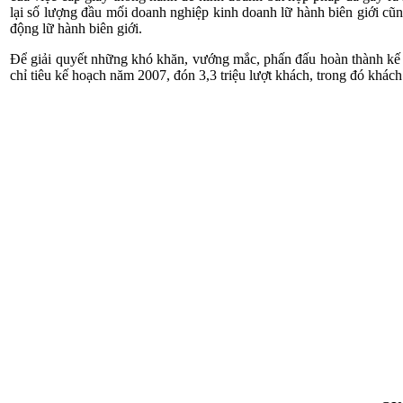
lại số lượng đầu mối doanh nghiệp kinh doanh lữ hành biên giới cũn
động lữ hành biên giới.
Để giải quyết những khó khăn, vướng mắc, phấn đấu hoàn thành kế h
chỉ tiêu kế hoạch năm 2007, đón 3,3 triệu lượt khách, trong đó khách